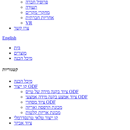
פרופיל חברה
תְעוּדָה
מחקרי מקרים
אחריות חברתית
VR
צרו קשר
English
בַּיִת
מוצרים
מיכל הכנה
קטגוריות
מיכל הכנה
קו ייצור ODF
ציוד בקנה מידה של טייס ODF
ציוד אמצע בקנה מידה אמצעי ODF
ציוד מסחרי ODF
מכונת הדפסה ואריזה
מכונת אריזת קלטות
קו ייצור טלאי טרנסדרמלי
ציוד אביזר