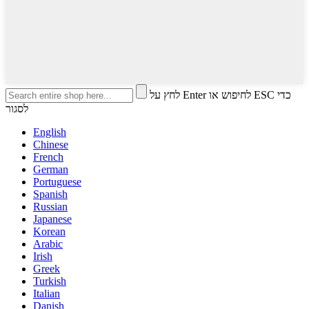
לחץ על Enter לחיפוש או ESC כדי
לסגור
English
Chinese
French
German
Portuguese
Spanish
Russian
Japanese
Korean
Arabic
Irish
Greek
Turkish
Italian
Danish