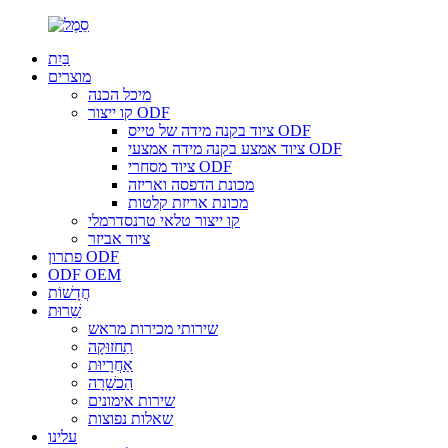
בַּיִת
מוצרים
מיכל הכנה
קו ייצור ODF
ציוד בקנה מידה של טייס ODF
ציוד אמצע בקנה מידה אמצעי ODF
ציוד מסחרי ODF
מכונת הדפסה ואריזה
מכונת אריזת קלטות
קו ייצור טלאי טרנסדרמלי
ציוד אביזר
פתרון ODF
ODF OEM
חֲדָשׁוֹת
שֵׁרוּת
שירותי מכירות מראש
תַחזוּקָה
אַחֲרָיוּת
הַכשָׁרָה
שירות אימונים
שאלות נפוצות
עלינו