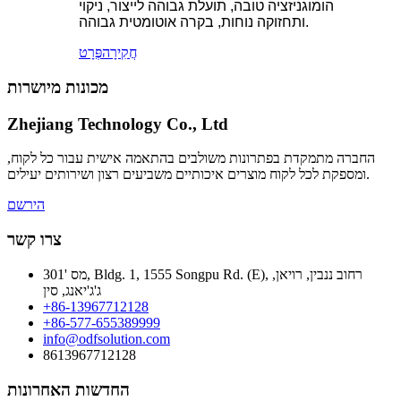
הומוגניזציה טובה, תועלת גבוהה לייצור, ניקוי
ותחזוקה נוחות, בקרה אוטומטית גבוהה.
חֲקִירָה
פְּרָט
מכונות מיושרות
Zhejiang Technology Co., Ltd
החברה מתמקדת בפתרונות משולבים בהתאמה אישית עבור כל לקוח,
ומספקת לכל לקוח מוצרים איכותיים משביעים רצון ושירותים יעילים.
הירשם
צרו קשר
מס '301, Bldg. 1, 1555 Songpu Rd. (E), רחוב ננבין, רויאן,
ג'ג'יאנג, סין
+86-13967712128
+86-577-655389999
info@odfsolution.com
8613967712128
החדשות האחרונות