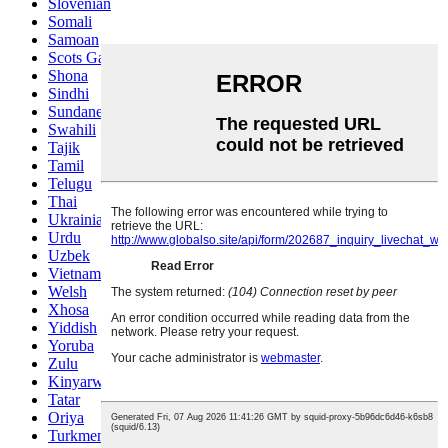
Slovenian
Somali
Samoan
Scots Gaelic
Shona
Sindhi
Sundanese
Swahili
Tajik
Tamil
Telugu
Thai
Ukrainian
Urdu
Uzbek
Vietnamese
Welsh
Xhosa
Yiddish
Yoruba
Zulu
Kinyarwanda
Tatar
Oriya
Turkmen