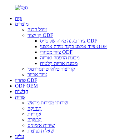
בַּיִת
מוצרים
מיכל הכנה
קו ייצור ODF
ציוד בקנה מידה של טייס ODF
ציוד אמצע בקנה מידה אמצעי ODF
ציוד מסחרי ODF
מכונת הדפסה ואריזה
מכונת אריזת קלטות
קו ייצור טלאי טרנסדרמלי
ציוד אביזר
פתרון ODF
ODF OEM
חֲדָשׁוֹת
שֵׁרוּת
שירותי מכירות מראש
תַחזוּקָה
אַחֲרָיוּת
הַכשָׁרָה
שירות אימונים
שאלות נפוצות
עלינו