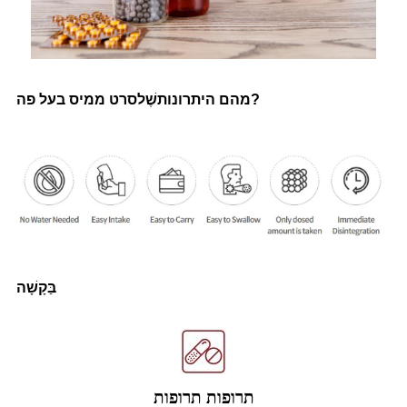
?
מהם היתרונות
שֶׁל
סרט ממיס בעל פה
בַּקָשָׁה
תרופות תרופות