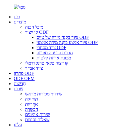
בַּיִת
מוצרים
מיכל הכנה
קו ייצור ODF
ציוד בקנה מידה של טייס ODF
ציוד אמצע בקנה מידה אמצעי ODF
ציוד מסחרי ODF
מכונת הדפסה ואריזה
מכונת אריזת קלטות
קו ייצור טלאי טרנסדרמלי
ציוד אביזר
פתרון ODF
ODF OEM
חֲדָשׁוֹת
שֵׁרוּת
שירותי מכירות מראש
תַחזוּקָה
אַחֲרָיוּת
הַכשָׁרָה
שירות אימונים
שאלות נפוצות
עלינו