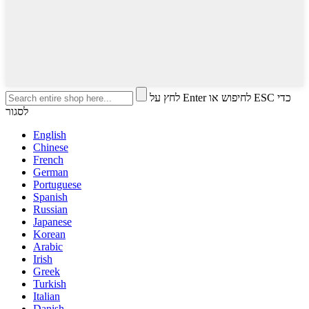
לחץ על Enter לחיפוש או ESC כדי
לסגור
English
Chinese
French
German
Portuguese
Spanish
Russian
Japanese
Korean
Arabic
Irish
Greek
Turkish
Italian
Danish