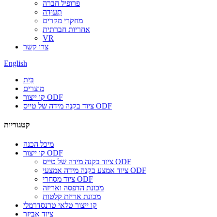
פרופיל חברה
תְעוּדָה
מחקרי מקרים
אחריות חברתית
VR
צרו קשר
English
בַּיִת
מוצרים
קו ייצור ODF
ציוד בקנה מידה של טייס ODF
קטגוריות
מיכל הכנה
קו ייצור ODF
ציוד בקנה מידה של טייס ODF
ציוד אמצע בקנה מידה אמצעי ODF
ציוד מסחרי ODF
מכונת הדפסה ואריזה
מכונת אריזת קלטות
קו ייצור טלאי טרנסדרמלי
ציוד אביזר