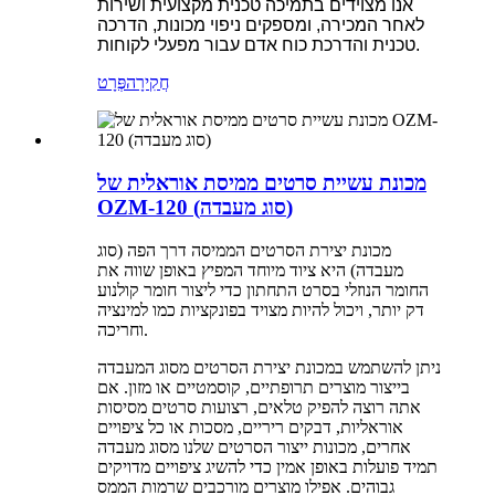
אנו מצוידים בתמיכה טכנית מקצועית ושירות
לאחר המכירה, ומספקים ניפוי מכונות, הדרכה
טכנית והדרכת כוח אדם עבור מפעלי לקוחות.
חֲקִירָה
פְּרָט
מכונת עשיית סרטים ממיסת אוראלית של
OZM-120 (סוג מעבדה)
מכונת יצירת הסרטים הממיסה דרך הפה (סוג
מעבדה) היא ציוד מיוחד המפיץ באופן שווה את
החומר הנוזלי בסרט התחתון כדי ליצור חומר קולנוע
דק יותר, ויכול להיות מצויד בפונקציות כמו למינציה
וחריכה.
ניתן להשתמש במכונת יצירת הסרטים מסוג המעבדה
בייצור מוצרים תרופתיים, קוסמטיים או מזון. אם
אתה רוצה להפיק טלאים, רצועות סרטים מסיסות
אוראליות, דבקים ריריים, מסכות או כל ציפויים
אחרים, מכונות ייצור הסרטים שלנו מסוג מעבדה
תמיד פועלות באופן אמין כדי להשיג ציפויים מדויקים
גבוהים. אפילו מוצרים מורכבים שרמות הממס