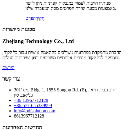
שנותרו חייבות לעמוד במגבלות קפדניות ניתן לייצר
באמצעות מכונת יצירת הסרטים מסוג המעבדה שלנו.
חֲקִירָה
פְּרָט
מכונות מיושרות
Zhejiang Technology Co., Ltd
החברה מתמקדת בפתרונות משולבים בהתאמה אישית עבור כל לקוח,
ומספקת לכל לקוח מוצרים איכותיים משביעים רצון ושירותים יעילים.
הירשם
צרו קשר
מס '301, Bldg. 1, 1555 Songpu Rd. (E), רחוב ננבין, רויאן,
ג'ג'יאנג, סין
+86-13967712128
+86-577-655389999
info@odfsolution.com
8613967712128
החדשות האחרונות