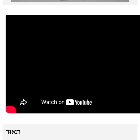
תֵאוּר