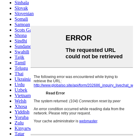
Sinhala
Slovak
Slovenian
Somali
Samoan
Scots Gaelic
Shona
Sindhi
Sundanese
Swahili
Tajik
Tamil
Telugu
Thai
Ukrainian
Urdu
Uzbek
Vietnamese
Welsh
Xhosa
Yiddish
Yoruba
Zulu
Kinyarwanda
Tatar