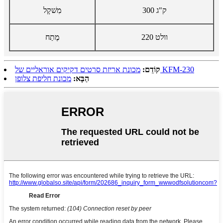
300 ק"ג
מִשׁקָל
220 וולט
מֶתַח
מכונת אריזת סרטים דקיקים אוראליים של KFM-230
קוֹדֵם:
הַבָּא:
מכונת חליפת צלופן