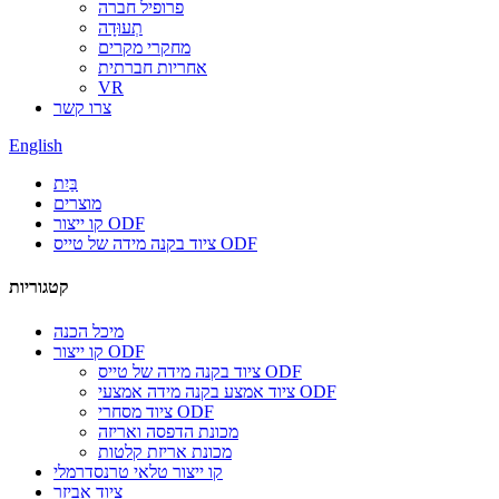
פרופיל חברה
תְעוּדָה
מחקרי מקרים
אחריות חברתית
VR
צרו קשר
English
בַּיִת
מוצרים
קו ייצור ODF
ציוד בקנה מידה של טייס ODF
קטגוריות
מיכל הכנה
קו ייצור ODF
ציוד בקנה מידה של טייס ODF
ציוד אמצע בקנה מידה אמצעי ODF
ציוד מסחרי ODF
מכונת הדפסה ואריזה
מכונת אריזת קלטות
קו ייצור טלאי טרנסדרמלי
ציוד אביזר