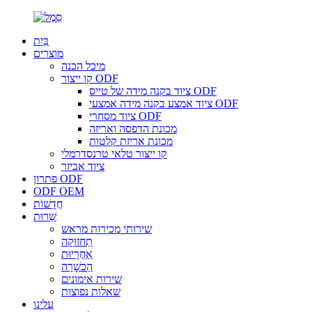
בַּיִת
מוצרים
מיכל הכנה
קו ייצור ODF
ציוד בקנה מידה של טייס ODF
ציוד אמצע בקנה מידה אמצעי ODF
ציוד מסחרי ODF
מכונת הדפסה ואריזה
מכונת אריזת קלטות
קו ייצור טלאי טרנסדרמלי
ציוד אביזר
פתרון ODF
ODF OEM
חֲדָשׁוֹת
שֵׁרוּת
שירותי מכירות מראש
תַחזוּקָה
אַחֲרָיוּת
הַכשָׁרָה
שירות אימונים
שאלות נפוצות
עלינו