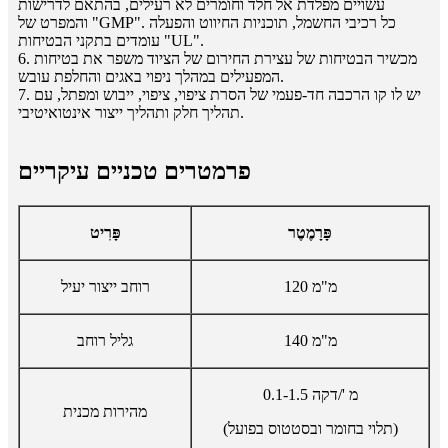
עשויים מפלדת אל חלד וחומרים לא רעילים, בהתאם לדרישות
והמפרט של "GMP". כל רכיבי החשמל, תוכניות החיווט והפעלה
עומדים בתקני הבטיחות "UL".
6. מכשיר הבטיחות של עצירת החירום של הציוד משפר את בטיחות
המפעילים במהלך ניפוי באגים והחלפת עובש.
7. יש לו קו הרכבה חד-פעמי של הסרת ציפוי, ציפוי, ייבוש ומפתל, עם
תהליך חלק ותהליך ייצור אינטואיטיבי.
פרמטרים טכניים עיקריים
פָּרָמֶטֶר
פָּרִיט
120 מ"מ
רוחב ייצור יעיל
140 מ"מ
גליל רוחב
0.1-1.5 מ '/דקה
מהירות מכנית
(תלוי בחומר ובסטטוס בפועל)