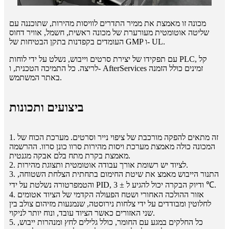
מכונה זו מאמצת את ממיר התדרים לוויסות מהירות, שתוכננה עם
שליטה אוטומטית מעורערת של מכונה ראשית, חשמל, אוויר דחוס
העומדים בקפדנות בתקן הבטיחות של GMP ו- UL.
עם תפקידו של יצירת סרטים וייבוש, נשלט על ידי לוחות PLC, קל
לריצה. כל התמיכה הטכנית, ו- AfterServices זמינים כולל הזמנה
באתר המשתמש.
ביצועים ותכונות
1. זה מתאים להפקה מורכבת של ציפוי נייר וסרטים. מערכת הכוח של
המכונה כולה מאמצת מערכת ויסות מהירות סרוו כונן סרוו. ההרשמה
מאמצת בקרת מתח בלם אבקה מגנטית.
2. לציוד יש רשומת אורך עבודה אוטומטית ותצוגת מהירות.
3. התנור הייבוש מאמצ את שיטת החימום בתחתית הצלחת השטוחה,
והטמפרטורה נשלטת על ידי PID, ודיוק הבקרה יכול להגיע ל ± 3 ℃.
4. אזור ההולכה האחורי ושטח הפעולה הקדמי של הציוד אטומים
לחלוטין ומבודדים על ידי צלחות נירוסטה, שנמנעות מזיהום צולב בין
שני האזורים כאשר הציוד עובד, ונוח יותר לניקוי.
5. כל החלקים במגע עם החומר, כולל גלילים לחץ ומנהרות ייבוש,