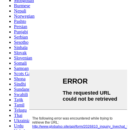
Mongolian
Burmese
Nepali
Norwegian
Pashto
Persian
Punjabi
Serbian
Sesotho
Sinhala
Slovak
Slovenian
Somali
Samoan
Scots Gaelic
Shona
Sindhi
Sundanese
Swahili
Tajik
Tamil
Telugu
Thai
Ukrainian
Urdu