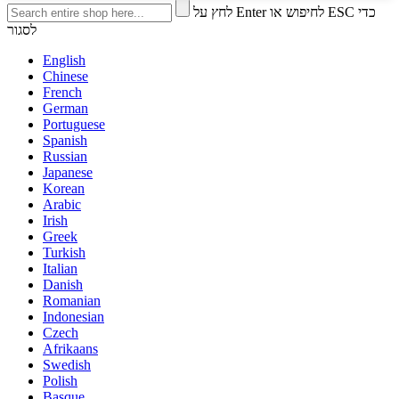
לחץ על Enter לחיפוש או ESC כדי
לסגור
English
Chinese
French
German
Portuguese
Spanish
Russian
Japanese
Korean
Arabic
Irish
Greek
Turkish
Italian
Danish
Romanian
Indonesian
Czech
Afrikaans
Swedish
Polish
Basque