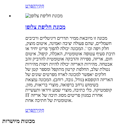
חֲקִירָה
פְּרָט
מכונת חליפת צלופן
מכונה זו מיובאת ממיר תדרים דיגיטליים ורכיבים
חשמליים, שהם פעולה יציבה ואמינה, איטום מוצק,
חלק ויפה וכו '. המכונה יכולה להפוך פריט יחיד או
תיבת סעיף עטופה אוטומטית, האכלה, קיפול, איטום
חום, אריזה, ספירה והדבקה אוטומטית להדביק זהב
אבטחה. מהירות האריזה יכולה להיות ויסות מהירות
נטולת שלב, החלפת קרטון מתקפל ומספר קטן של
חלקים יאפשר למכונה לארוז מפרטים שונים של
האריזה הקופסא (גודל, גובה, רוחב). המכונה נמצאת
בשימוש נרחב ברפואה, מוצרי בריאות, מזון,
קוסמטיקה, כלי כתיבה, מוצרי שמע ווידאו ותעשיית
IT אחרת במגוון פריטים מסוג תיבה של אריזה
אוטומטית של חתיכה אחת.
חֲקִירָה
פְּרָט
מכונות מיושרות