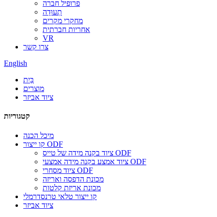
פרופיל חברה
תְעוּדָה
מחקרי מקרים
אחריות חברתית
VR
צרו קשר
English
בַּיִת
מוצרים
ציוד אביזר
קטגוריות
מיכל הכנה
קו ייצור ODF
ציוד בקנה מידה של טייס ODF
ציוד אמצע בקנה מידה אמצעי ODF
ציוד מסחרי ODF
מכונת הדפסה ואריזה
מכונת אריזת קלטות
קו ייצור טלאי טרנסדרמלי
ציוד אביזר