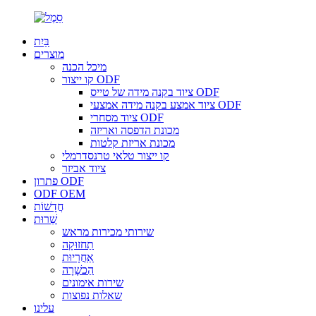
בַּיִת
מוצרים
מיכל הכנה
קו ייצור ODF
ציוד בקנה מידה של טייס ODF
ציוד אמצע בקנה מידה אמצעי ODF
ציוד מסחרי ODF
מכונת הדפסה ואריזה
מכונת אריזת קלטות
קו ייצור טלאי טרנסדרמלי
ציוד אביזר
פתרון ODF
ODF OEM
חֲדָשׁוֹת
שֵׁרוּת
שירותי מכירות מראש
תַחזוּקָה
אַחֲרָיוּת
הַכשָׁרָה
שירות אימונים
שאלות נפוצות
עלינו