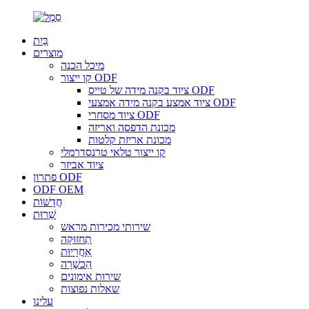
בַּיִת
מוצרים
מיכל הכנה
קו ייצור ODF
ציוד בקנה מידה של טייס ODF
ציוד אמצע בקנה מידה אמצעי ODF
ציוד מסחרי ODF
מכונת הדפסה ואריזה
מכונת אריזת קלטות
קו ייצור טלאי טרנסדרמלי
ציוד אביזר
פתרון ODF
ODF OEM
חֲדָשׁוֹת
שֵׁרוּת
שירותי מכירות מראש
תַחזוּקָה
אַחֲרָיוּת
הַכשָׁרָה
שירות אימונים
שאלות נפוצות
עלינו