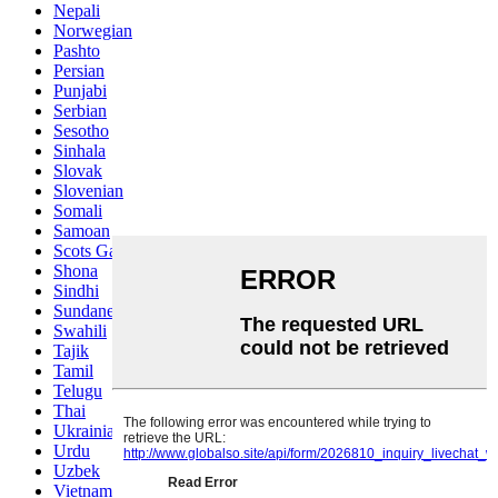
Nepali
Norwegian
Pashto
Persian
Punjabi
Serbian
Sesotho
Sinhala
Slovak
Slovenian
Somali
Samoan
Scots Gaelic
Shona
Sindhi
Sundanese
Swahili
Tajik
Tamil
Telugu
Thai
Ukrainian
Urdu
Uzbek
Vietnamese