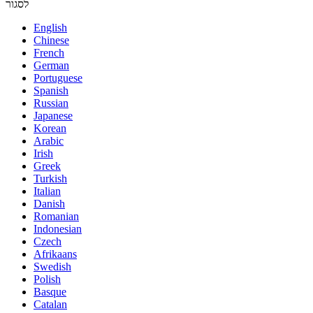
לסגור
English
Chinese
French
German
Portuguese
Spanish
Russian
Japanese
Korean
Arabic
Irish
Greek
Turkish
Italian
Danish
Romanian
Indonesian
Czech
Afrikaans
Swedish
Polish
Basque
Catalan