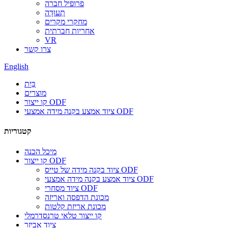
פרופיל חברה
תְעוּדָה
מחקרי מקרים
אחריות חברתית
VR
צרו קשר
English
בַּיִת
מוצרים
קו ייצור ODF
ציוד אמצע בקנה מידה אמצעי ODF
קטגוריות
מיכל הכנה
קו ייצור ODF
ציוד בקנה מידה של טייס ODF
ציוד אמצע בקנה מידה אמצעי ODF
ציוד מסחרי ODF
מכונת הדפסה ואריזה
מכונת אריזת קלטות
קו ייצור טלאי טרנסדרמלי
ציוד אביזר